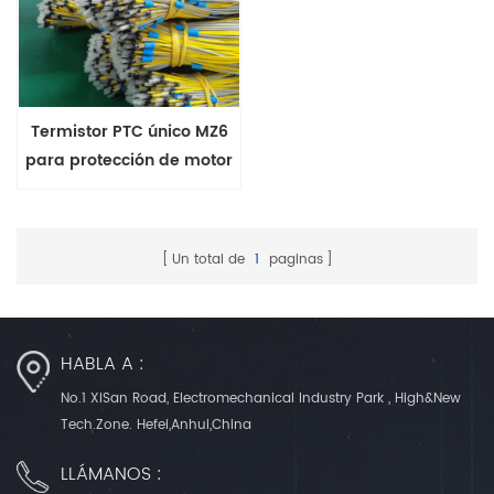
Termistor PTC único MZ6
para protección de motor
con rango +60-180'C
Un total de
1
paginas
HABLA A :
No.1 XiSan Road, Electromechanical Industry Park , High&New
Tech.Zone. Hefei,Anhui,China
LLÁMANOS :