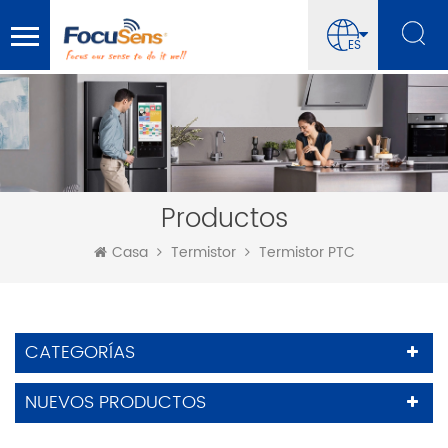
ES
Productos
Casa
Termistor
Termistor PTC
CATEGORÍAS
NUEVOS PRODUCTOS