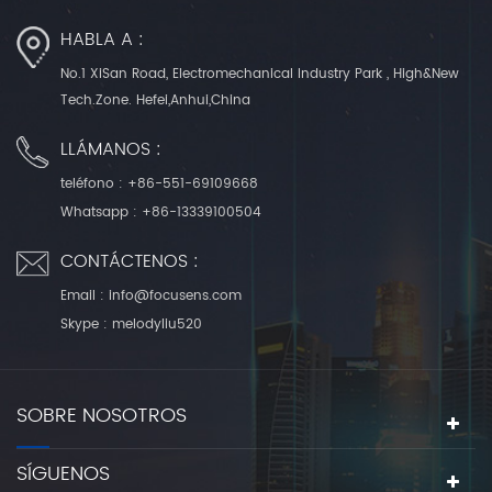
HABLA A :
No.1 XiSan Road, Electromechanical Industry Park , High&New
Tech.Zone. Hefei,Anhui,China
LLÁMANOS :
teléfono :
+86-551-69109668
Whatsapp :
+86-13339100504
CONTÁCTENOS :
Email :
info@focusens.com
Skype :
melodyliu520
SOBRE NOSOTROS
SÍGUENOS