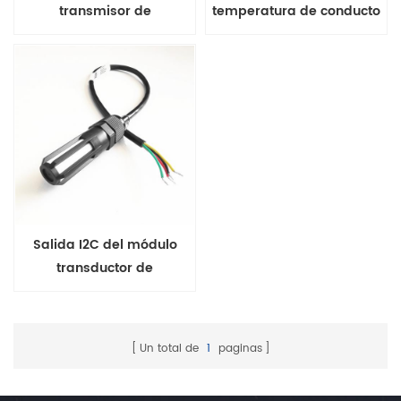
transmisor de
temperatura de conducto
temperatura y humedad
de la serie FHT31 salida de
portátil de la serie FHT10-
moneda
V2
Salida I2C del módulo
transductor de
temperatura y humedad
de la serie THD2X
Un total de
1
paginas