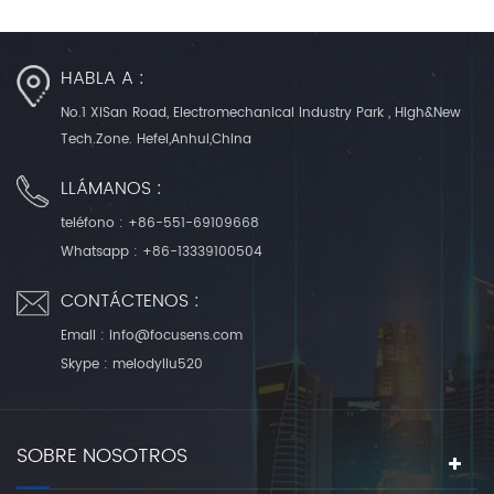
HABLA A :
No.1 XiSan Road, Electromechanical Industry Park , High&New
Tech.Zone. Hefei,Anhui,China
LLÁMANOS :
teléfono :
+86-551-69109668
Whatsapp :
+86-13339100504
CONTÁCTENOS :
Email :
info@focusens.com
Skype :
melodyliu520
SOBRE NOSOTROS