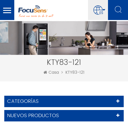
ES
KTY83-121
Casa
KTY83-121
CATEGORÍAS
NUEVOS PRODUCTOS