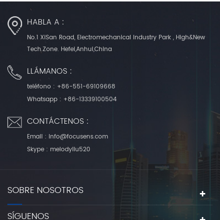
HABLA A :
No.1 XiSan Road, Electromechanical Industry Park , High&New
Tech.Zone. Hefei,Anhui,China
LLÁMANOS :
teléfono :
+86-551-69109668
Whatsapp :
+86-13339100504
CONTÁCTENOS :
Email :
info@focusens.com
Skype :
melodyliu520
SOBRE NOSOTROS
SÍGUENOS