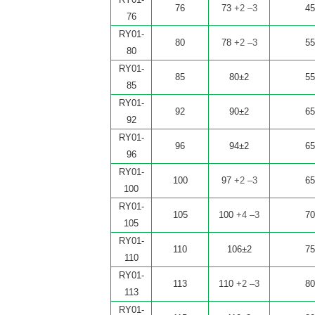
76
73
+2 –3
4
76
RY01-
80
78
+2 –3
5
80
RY01-
85
80±2
5
85
RY01-
92
90±2
6
92
RY01-
96
94±2
6
96
RY01-
100
97
+2 –3
6
100
RY01-
105
100
+4 –3
7
105
RY01-
110
106±2
7
110
RY01-
113
110
+2 –3
8
113
RY01-