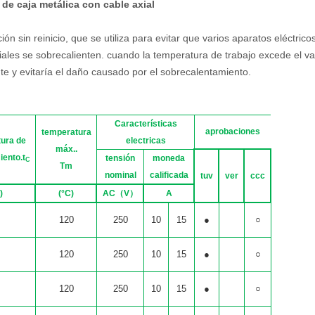
 de caja metálica con cable axial
ión sin reinicio, que se utiliza para evitar que varios aparatos eléctrico
iales se sobrecalienten. cuando la temperatura de trabajo excede el va
ente y evitaría el daño causado por el sobrecalentamiento.
Características
aprobaciones
temperatura
ura de
electricas
máx..
ento.t
tensión
moneda
C
Tm
nominal
calificada
tuv
ver
ccc
)
(
°C
)
AC
（
V
）
A
5
120
250
10
15
●
○
0
120
250
10
15
●
○
5
120
250
10
15
●
○