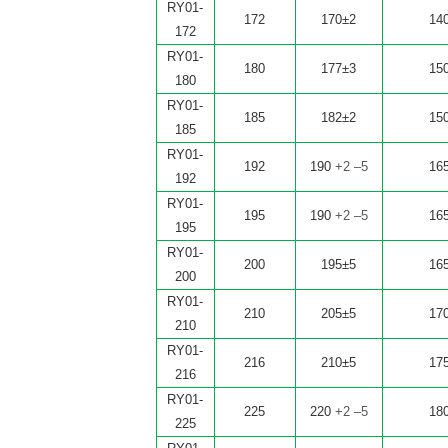
RY01-
172
170±2
14
172
RY01-
180
177±3
15
180
RY01-
185
182±2
15
185
RY01-
192
190
+2 –5
16
192
RY01-
195
190
+2 –5
16
195
RY01-
200
195±5
16
200
RY01-
210
205±5
17
210
RY01-
216
210±5
17
216
RY01-
225
220
+2 –5
18
225