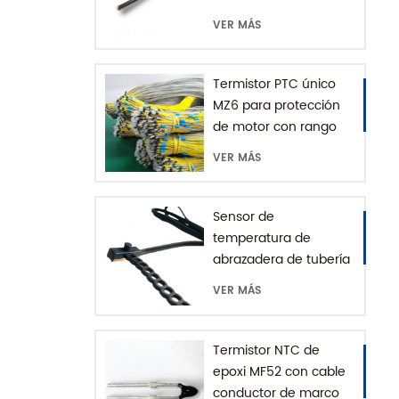
tierra
VER MÁS
Termistor PTC único
MZ6 para protección
de motor con rango
+60-180'C
VER MÁS
Sensor de
temperatura de
abrazadera de tubería
de agua serie MFE-1
VER MÁS
con cadena de
extensión
Termistor NTC de
epoxi MF52 con cable
conductor de marco