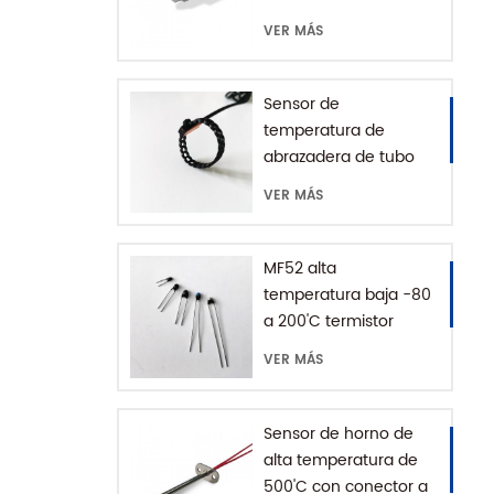
montaje roscado para
VER MÁS
cafetera con casa
SUS316
Sensor de
temperatura de
abrazadera de tubo
impermeable IP68
VER MÁS
MF52 alta
temperatura baja -80
a 200'C termistor
epoxi NTC
VER MÁS
Sensor de horno de
alta temperatura de
500'C con conector a