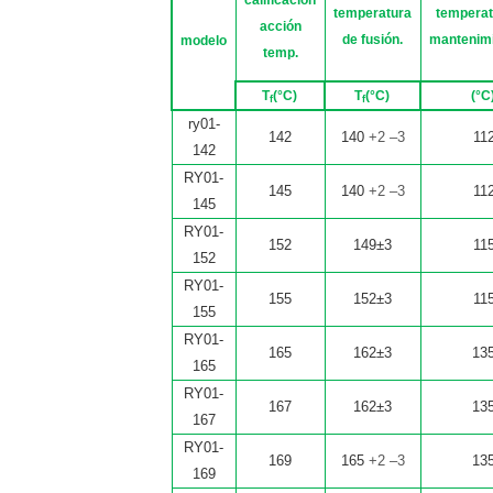
temperatura
temperat
acción
de fusión.
mantenimi
modelo
temp.
T
(
°C
)
T
(
°C
)
(
°C
f
f
ry01-
142
140
+2 –3
11
142
RY01-
145
140
+2 –3
11
145
RY01-
152
149±3
11
152
RY01-
155
152±3
11
155
RY01-
165
162±3
13
165
RY01-
167
162±3
13
167
RY01-
169
165
+2 –3
13
169