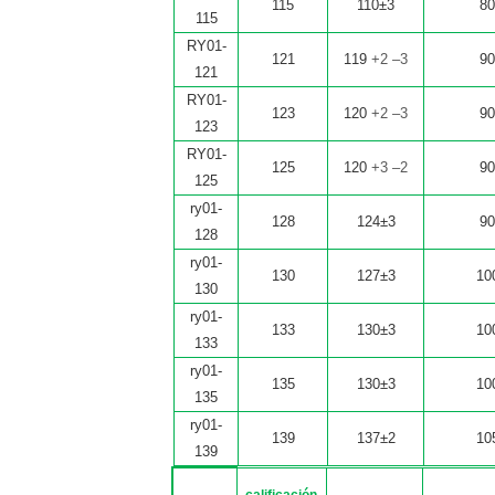
115
110±3
8
115
RY01-
121
119
+2 –3
9
121
RY01-
123
120
+2 –3
9
123
RY01-
125
120
+3 –2
9
125
ry01-
128
124±3
9
128
ry01-
130
127±3
10
130
ry01-
133
130±3
10
133
ry01-
135
130±3
10
135
ry01-
139
137±2
10
139
calificación