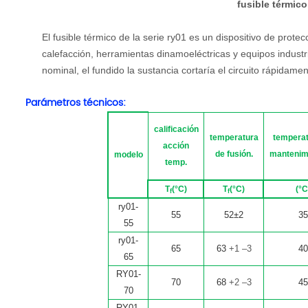
fusible térmico
El fusible térmico de la serie ry01 es un dispositivo de protecc
calefacción, herramientas dinamoeléctricas y equipos industr
nominal, el fundido la sustancia cortaría el circuito rápidam
Parámetros técnicos:
calificación
temperatura
temperat
acción
de fusión.
mantenimi
modelo
temp.
T
(
°C
)
T
(
°C
)
(
°C
f
f
ry01-
55
52±2
3
55
ry01-
65
63
+1 –3
4
65
RY01-
70
68
+2 –3
4
70
RY01-