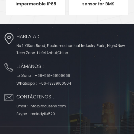
sensor for BMS
Fresh Air Systems
HABLA A :
No.1 XiSan Road, Electromechanical Industry Park , High&New
Tech.Zone. Hefei,Anhui,China
LLÁMANOS :
teléfono :
+86-551-69109668
Whatsapp :
+86-13339100504
CONTÁCTENOS :
Email :
info@focusens.com
Skype :
melodyliu520