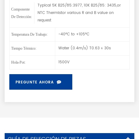
Typical 5K B25/85:3977, 10K B25/85: 3435,or
Componente
NTC Thermistor various R and B value on
De Detección:
request
-40°C to +105°C
Temperatura De Trabajo:
Water (0.4m/s) T0.63 ≤ 30s
Tiempo Térmico:
1500V
Hola-Pot:
PREGUNTE AHORA