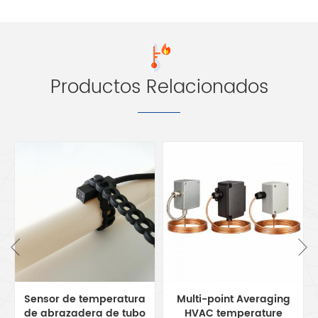
Productos Relacionados
a
Multi-point Averaging
Differential Pressure
o
HVAC temperature
Transmitter for HVAC &