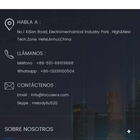
HABLA A :
No.1 XiSan Road, Electromechanical Industry Park , High&New
Tech.Zone. Hefei,Anhui,China
LLÁMANOS :
teléfono :
+86-551-69109668
Whatsapp :
+86-13339100504
CONTÁCTENOS :
Email :
info@focusens.com
Skype :
melodyliu520
SOBRE NOSOTROS