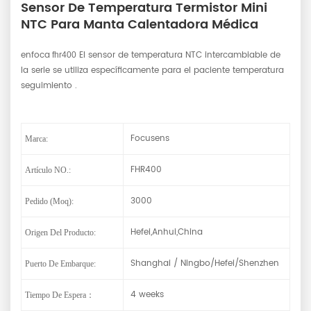
Sensor De Temperatura Termistor Mini
NTC Para Manta Calentadora Médica
enfoca
El sensor de temperatura NTC intercambiable de
fhr400
la serie se utiliza específicamente para el paciente
temperatura
seguimiento .
Focusens
Marca:
FHR400
Artículo NO.:
3000
Pedido (moq):
Hefei,Anhui,China
Origen Del Producto:
Shanghai / Ningbo/Hefei/Shenzhen
Puerto De Embarque:
4 weeks
Tiempo De Espera：