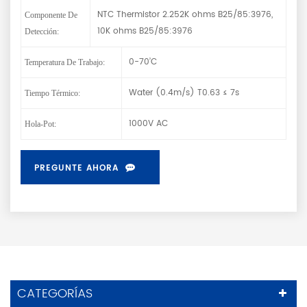
NTC Thermistor 2.252K ohms B25/85:3976,
Componente De
10K ohms B25/85:3976
Detección:
0-70’C
Temperatura De Trabajo:
Water (0.4m/s) T0.63 ≤ 7s
Tiempo Térmico:
1000V AC
Hola-Pot:
PREGUNTE AHORA
CATEGORÍAS