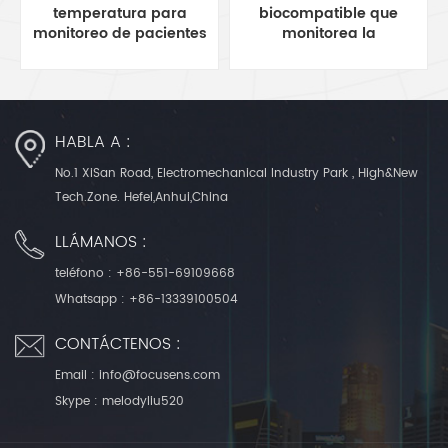
temperatura para
biocompatible que
monitoreo de pacientes
monitorea la
de 12 mm de diámetro
temperatura corporal
del paciente
HABLA A :
No.1 XiSan Road, Electromechanical Industry Park , High&New
Tech.Zone. Hefei,Anhui,China
LLÁMANOS :
teléfono :
+86-551-69109668
Whatsapp :
+86-13339100504
CONTÁCTENOS :
Email :
info@focusens.com
Skype :
melodyliu520