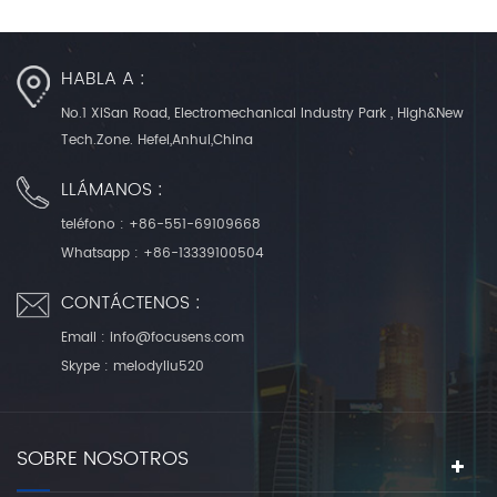
HABLA A :
No.1 XiSan Road, Electromechanical Industry Park , High&New
Tech.Zone. Hefei,Anhui,China
LLÁMANOS :
teléfono :
+86-551-69109668
Whatsapp :
+86-13339100504
CONTÁCTENOS :
Email :
info@focusens.com
Skype :
melodyliu520
SOBRE NOSOTROS