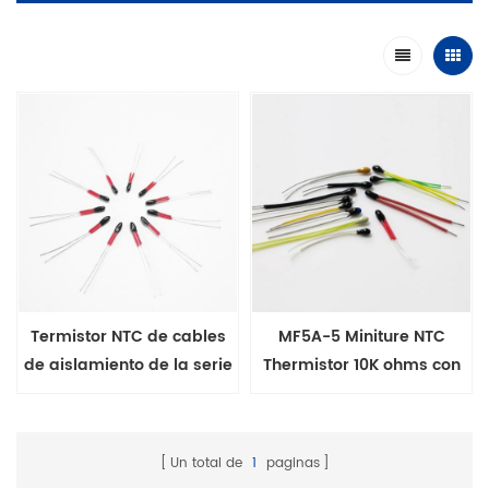
Termistor NTC de cables
MF5A-5 Miniture NTC
de aislamiento de la serie
Thermistor 10K ohms con
MF5A-5 10K u 8K 3988 para
conductores de
calefacción de asientos de
aislamiento de PTFE PFA
automóviles
Un total de
1
paginas