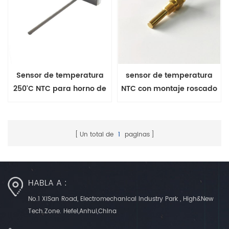
Sensor de temperatura
sensor de temperatura
250'C NTC para horno de
NTC con montaje roscado
cocción serie MFP-4
serie MFP-6
Un total de
1
paginas
HABLA A :
No.1 XiSan Road, Electromechanical Industry Park , High&New
Tech.Zone. Hefei,Anhui,China