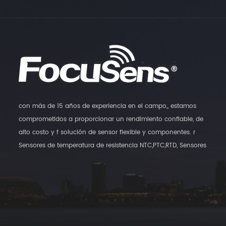
con más de 15 años de experiencia en el campo,, estamos
comprometidos a proporcionar un rendimiento confiable, de
alto costo y f solución de sensor flexible y componentes. r
Sensores de temperatura de resistencia NTC,PTC,RTD, Sensores
digitales de temperatura y transmisores de humedad,, así como
sensores de interruptores magnéticos son nuestros principales
productos.