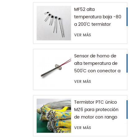
MF52 alta
temperatura baja -80
a 200'C termistor
epoxi NTC
VER MÁS
Sensor de horno de
alta temperatura de
500'C con conector a
tierra
VER MÁS
Termistor PTC único
MZ6 para protección
de motor con rango
+60-180'C
VER MÁS