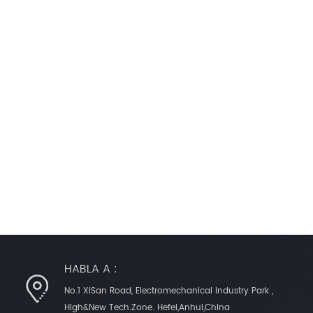
HABLA A :
No.1 XiSan Road, Electromechanical Industry Park ,
High&New Tech.Zone. Hefei,Anhui,China