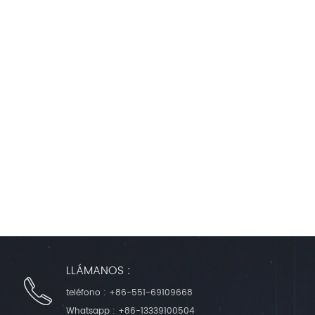
LLÁMANOS :
teléfono :
+86-551-69109668
Whatsapp :
+86-13339100504