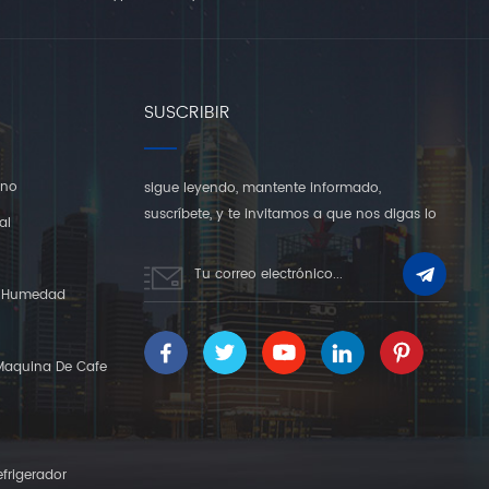
SUSCRIBIR
rno
sigue leyendo, mantente informado,
suscríbete, y te invitamos a que nos digas lo
al
que piensas.
Y Humedad
Maquina De Cafe
frigerador