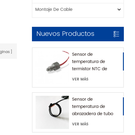
Montaje De Cable
Nuevos Productos
ginas
Sensor de
temperatura de
termistor NTC de
montaje roscado para
VER MÁS
cafetera con casa
SUS316
Sensor de
temperatura de
abrazadera de tubo
impermeable IP68
VER MÁS