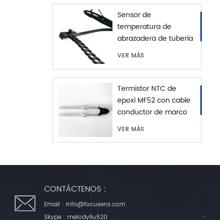
Sensor de
temperatura de
abrazadera de tubería
de agua serie MFE-1
VER MÁS
con cadena de
extensión
Termistor NTC de
epoxi MF52 con cable
conductor de marco
VER MÁS
CONTÁCTENOS :
Email :
info@focusens.com
Skype :
melodyliu520