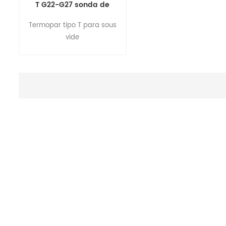
T G22-G27 sonda de
aguja para uso médico y
Termopar tipo T para sous
de laboratorio
vide