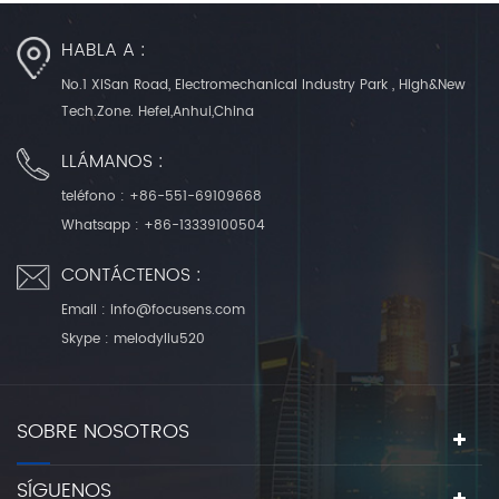
HABLA A :
No.1 XiSan Road, Electromechanical Industry Park , High&New
Tech.Zone. Hefei,Anhui,China
LLÁMANOS :
teléfono :
+86-551-69109668
Whatsapp :
+86-13339100504
CONTÁCTENOS :
Email :
info@focusens.com
Skype :
melodyliu520
SOBRE NOSOTROS
SÍGUENOS