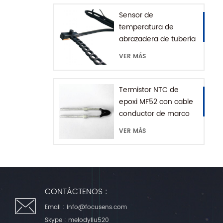
Sensor de
temperatura de
abrazadera de tubería
de agua serie MFE-1
VER MÁS
con cadena de
extensión
Termistor NTC de
epoxi MF52 con cable
conductor de marco
VER MÁS
CONTÁCTENOS :
Email :
info@focusens.com
Skype :
melodyliu520