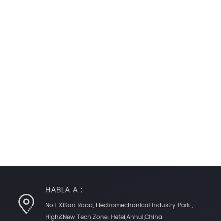
HABLA A :
No.1 XiSan Road, Electromechanical Industry Park ,
High&New Tech.Zone. Hefei,Anhui,China