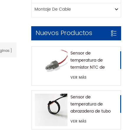
Montaje De Cable
Nuevos Productos
ginas
Sensor de
temperatura de
termistor NTC de
montaje roscado para
VER MÁS
cafetera con casa
SUS316
Sensor de
temperatura de
abrazadera de tubo
impermeable IP68
VER MÁS