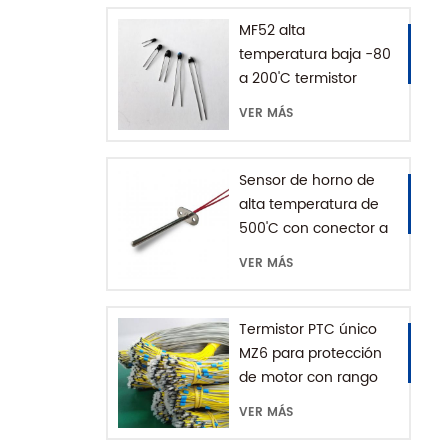
MF52 alta
temperatura baja -80
a 200'C termistor
epoxi NTC
VER MÁS
Sensor de horno de
alta temperatura de
500'C con conector a
tierra
VER MÁS
Termistor PTC único
MZ6 para protección
de motor con rango
+60-180'C
VER MÁS