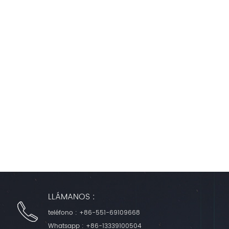
LLÁMANOS :
teléfono :
+86-551-69109668
Whatsapp :
+86-13339100504