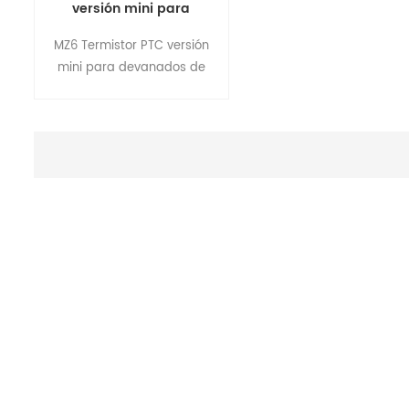
versión mini para
devanados de motor
MZ6 Termistor PTC versión
mini para devanados de
motor. Termistores simples,
dúplex, tríplex, séxtuples en
versiones estándar y
personalizadas. El protector
de motor Focusens MZ6 PTC
se fabricó según DIN 44081 y
44082, brinda protección
térmica de respuesta
rápida y confiable para el
sistema del motor.