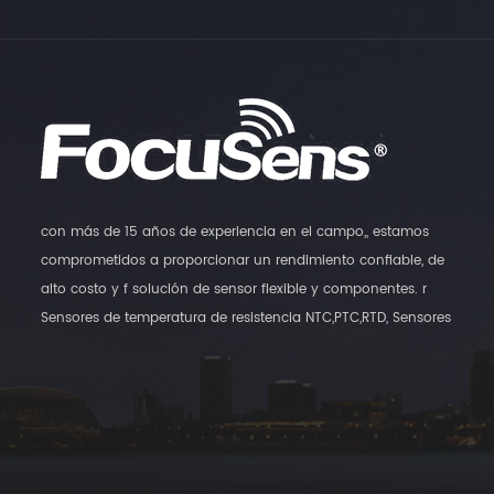
con más de 15 años de experiencia en el campo,, estamos
comprometidos a proporcionar un rendimiento confiable, de
alto costo y f solución de sensor flexible y componentes. r
Sensores de temperatura de resistencia NTC,PTC,RTD, Sensores
digitales de temperatura y transmisores de humedad,, así como
sensores de interruptores magnéticos son nuestros principales
productos.