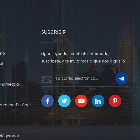
SUSCRIBIR
rno
sigue leyendo, mantente informado,
suscríbete, y te invitamos a que nos digas lo
al
que piensas.
Y Humedad
Maquina De Cafe
frigerador