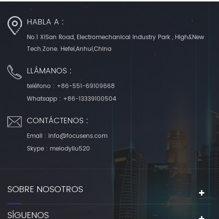
HABLA A :
No.1 XiSan Road, Electromechanical Industry Park , High&New
Tech.Zone. Hefei,Anhui,China
LLÁMANOS :
teléfono :
+86-551-69109668
Whatsapp :
+86-13339100504
CONTÁCTENOS :
Email :
info@focusens.com
Skype :
melodyliu520
SOBRE NOSOTROS
SÍGUENOS