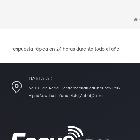
respuesta rápida en 24 horas durante todo el año
HABLA A :
No.1 XiSan Road, Electromechanical Industry Park ,
High&New Tech.Zone. Hefei,Anhui,China