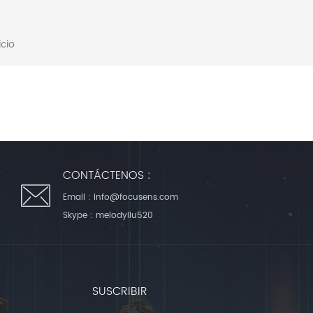
icio
CONTÁCTENOS :
Email :
info@focusens.com
Skype :
melodyliu520
SUSCRIBIR