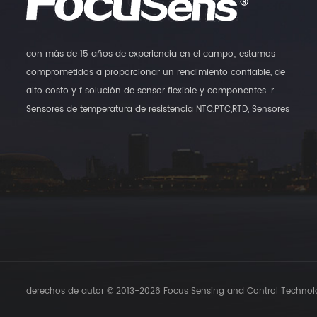
con más de 15 años de experiencia en el campo,, estamos
comprometidos a proporcionar un rendimiento confiable, de
alto costo y f solución de sensor flexible y componentes. r
Sensores de temperatura de resistencia NTC,PTC,RTD, Sensores
digitales de temperatura y transmisores de humedad,, así como
sensores de interruptores magnéticos son nuestros principales
productos.
derechos de autor © 2013-2026 Focus Sensing and Control Technolog