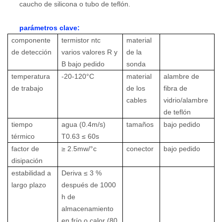
caucho de silicona o tubo de teflón.
parámetros clave:
componente
termistor ntc
material
de detección
varios valores R y
de la
B bajo pedido
sonda
temperatura
-20-120
°C
material
alambre de
de trabajo
de los
fibra de
cables
vidrio/alambre
de teflón
tiempo
agua (0.4m/s)
tamaños
bajo pedido
térmico
T0.63 ≤ 60s
factor de
≥ 2.5mw/°c
conector
bajo pedido
disipación
estabilidad a
Deriva ≤ 3 %
largo plazo
después de 1000
h de
almacenamiento
en frío o calor (80