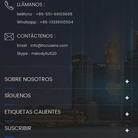
LLÁMANOS :
teléfono :
+86-551-69109668
Whatsapp :
+86-13339100504
CONTÁCTENOS :
Email :
info@focusens.com
Skype :
melodyliu520
SOBRE NOSOTROS
SÍGUENOS
ETIQUETAS CALIENTES
SUSCRIBIR