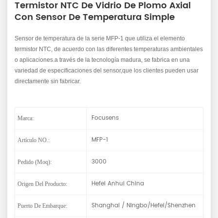
Termistor NTC De Vidrio De Plomo Axial
Con Sensor De Temperatura Simple
Sensor de temperatura de la serie MFP-1 que utiliza el elemento
termistor NTC, de acuerdo con las diferentes temperaturas ambientales
o aplicaciones.a través de la tecnología madura, se fabrica en una
variedad de especificaciones del sensor,que los clientes pueden usar
directamente sin fabricar.
Focusens
Marca:
MFP-1
Artículo NO.:
3000
Pedido (moq):
Hefei Anhui China
Origen Del Producto:
Shanghai / Ningbo/Hefei/Shenzhen
Puerto De Embarque: