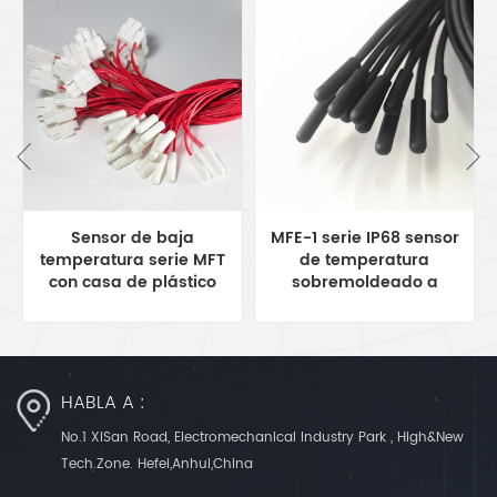
Sensor de baja
MFE-1 serie IP68 sensor
temperatura serie MFT
de temperatura
con casa de plástico
sobremoldeado a
PBT para refrigerador
prueba de agua sonda
de 5x20 mm
HABLA A :
No.1 XiSan Road, Electromechanical Industry Park , High&New
Tech.Zone. Hefei,Anhui,China