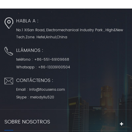
HABLA A :
No.1 XiSan Road, Electromechanical Industry Park , High&New
Tech.Zone. Hefei,Anhui,China
LLÁMANOS :
teléfono :
+86-551-69109668
Whatsapp :
+86-13339100504
CONTÁCTENOS :
Email :
info@focusens.com
Skype :
melodyliu520
SOBRE NOSOTROS