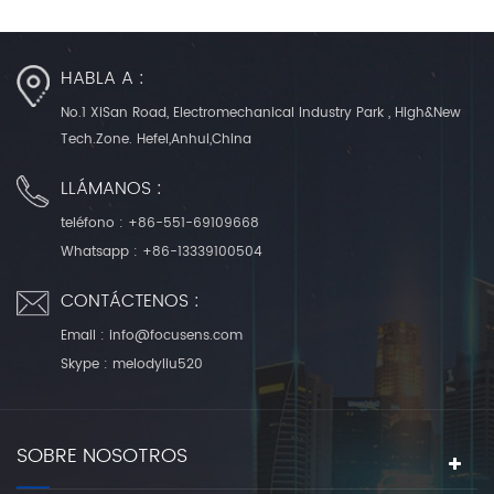
HABLA A :
No.1 XiSan Road, Electromechanical Industry Park , High&New
Tech.Zone. Hefei,Anhui,China
LLÁMANOS :
teléfono :
+86-551-69109668
Whatsapp :
+86-13339100504
CONTÁCTENOS :
Email :
info@focusens.com
Skype :
melodyliu520
SOBRE NOSOTROS