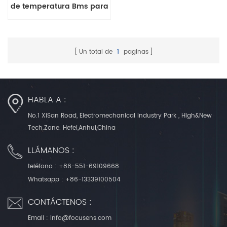
de temperatura Bms para
el monitor del paquete de
baterías
Un total de
1
paginas
HABLA A :
No.1 XiSan Road, Electromechanical Industry Park , High&New
Tech.Zone. Hefei,Anhui,China
LLÁMANOS :
teléfono :
+86-551-69109668
Whatsapp :
+86-13339100504
CONTÁCTENOS :
Email :
info@focusens.com