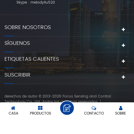
Skype :
melodyliu520
SOBRE NOSOTROS
SÍGUENOS
ETIQUETAS CALIENTES
SUSCRIBIR
derechos de autor © 2013-2026 Focus Sensing and Control
Technology Co., Ltd.. todos los derechos reservados.
compatible con la red ipv6
|
|
MAPA DEL SITIO
XML
POLÍTICA DE PRIVACIDAD
CASA
PRODUCTOS
CONTACTO
SOBRE