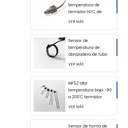
temperatura de
termistor NTC de
montaje roscado para
VER MÁS
cafetera con casa
SUS316
Sensor de
temperatura de
abrazadera de tubo
impermeable IP68
VER MÁS
MF52 alta
temperatura baja -80
a 200'C termistor
epoxi NTC
VER MÁS
Sensor de horno de