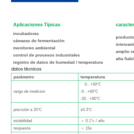
Aplicaciones Típicas
caracter
incubadoras
product
cámaras de fermentación
intercamb
monitoreo ambiental
amplio r
control de procesos industriales
alta fiab
registro de datos de humedad / temperatura
datos técnicos
parámetro
temperatura
0...+50°C
rango de medicion
-0...+60°C
-20...+80°C
precisión a 25°C
±0.3°C
estabilidad
＜
0.1°c / año
respuesta
＜
15s