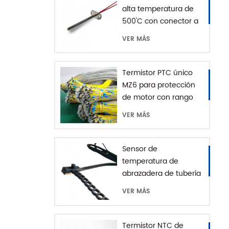
alta temperatura de
500'C con conector a
tierra
VER MÁS
Termistor PTC único
MZ6 para protección
de motor con rango
+60-180'C
VER MÁS
Sensor de
temperatura de
abrazadera de tubería
de agua serie MFE-1
VER MÁS
con cadena de
extensión
Termistor NTC de