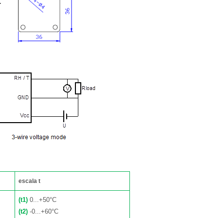
escala t
(t1)
0...+50°C
(t2)
-0...+60°C