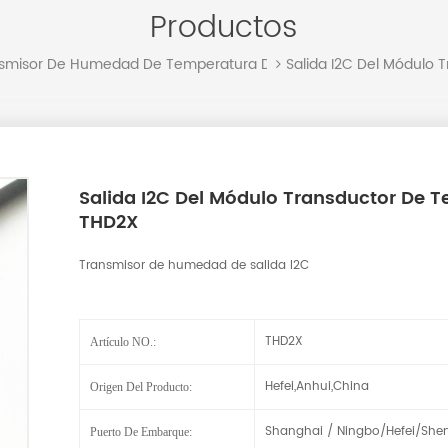
Productos
Salida I2C Del Módulo
smisor De Humedad De Temperatura De Salida I2C
Salida I2C Del Módulo Transductor De 
THD2X
Transmisor de humedad de salida I2C
THD2X
Artículo NO.:
Hefei,Anhui,China
Origen Del Producto:
Shanghai / Ningbo/Hefei/She
Puerto De Embarque: