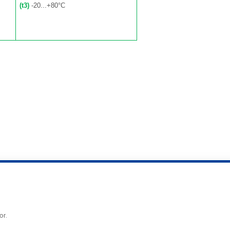
(t3)
-20...+80°C
or.