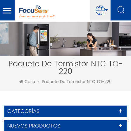
ES
Paquete De Termistor NTC TO-
220
Casa
Paquete De Termistor NTC TO-220
CATEGORÍAS
NUEVOS PRODUCTOS