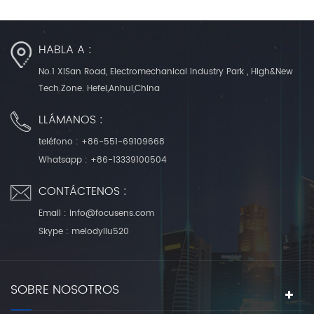
HABLA A :
No.1 XiSan Road, Electromechanical Industry Park , High&New
Tech.Zone. Hefei,Anhui,China
LLÁMANOS :
teléfono :
+86-551-69109668
Whatsapp :
+86-13339100504
CONTÁCTENOS :
Email :
info@focusens.com
Skype :
melodyliu520
SOBRE NOSOTROS