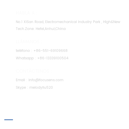
HABLA A :
No.1 XiSan Road, Electromechanical Industry Park , High&New
Tech.Zone. Hefei,Anhui,China
LLÁMANOS :
teléfono :
+86-551-69109668
Whatsapp :
+86-13339100504
CONTÁCTENOS :
Email :
info@focusens.com
Skype :
melodyliu520
SOBRE NOSOTROS
SÍGUENOS