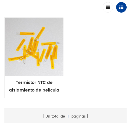
Termistor NTC de
aislamiento de película
delgada de la serie MF5A-
6
Un total de
1
paginas