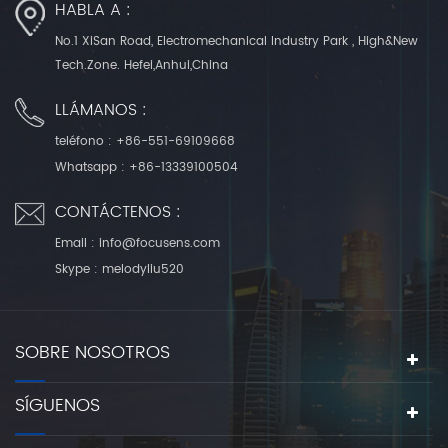
HABLA A :
No.1 XiSan Road, Electromechanical Industry Park , High&New
Tech.Zone. Hefei,Anhui,China
LLÁMANOS :
teléfono :
+86-551-69109668
Whatsapp :
+86-13339100504
CONTÁCTENOS :
Email :
info@focusens.com
Skype :
melodyliu520
SOBRE NOSOTROS
SÍGUENOS