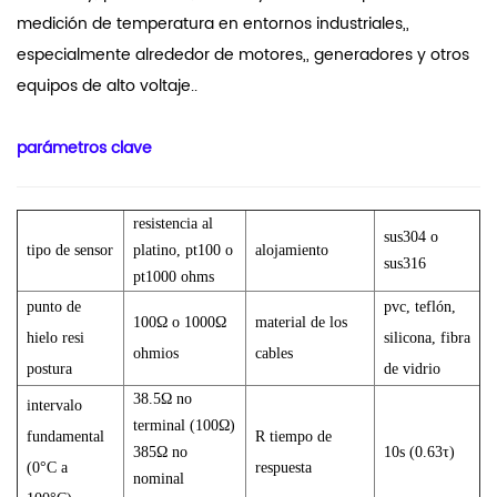
medición de temperatura en entornos industriales,,
especialmente alrededor de motores,, generadores y otros
equipos de alto voltaje..
parámetros clave
resistencia al
sus304 o
tipo de sensor
platino, pt100 o
alojamiento
sus316
pt1000 oh
ms
punto de
pvc, teflón,
100Ω o 1000Ω
material de los
hielo resi
silicona, fibra
ohmios
cables
postura
de vidrio
38.5Ω no
intervalo
terminal (100Ω)
fundamental
R
tiempo de
385Ω no
10s (0.63τ)
(0°C a
respuesta
nominal