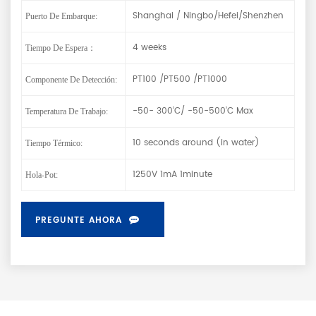
Shanghai / Ningbo/Hefei/Shenzhen
Puerto De Embarque:
4 weeks
Tiempo De Espera：
PT100 /PT500 /PT1000
Componente De Detección:
-50- 300’C/ -50-500’C Max
Temperatura De Trabajo:
10 seconds around (in water)
Tiempo Térmico:
1250V 1mA 1minute
Hola-Pot:
PREGUNTE AHORA