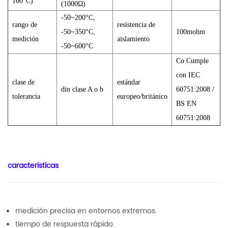
100°C)
(1000Ω)
-50~200°C,
rango de
resistencia de
-50~350°C,
100mohm
medición
aislamiento
-50~600°C
C
o
Cumple
con IEC
clase de
estándar
din clase A o b
60751:2008 /
tolerancia
europeo/británico
BS
EN
60751:2008
caracteristicas
medición precisa en entornos extremos.
tiempo de respuesta rápido.