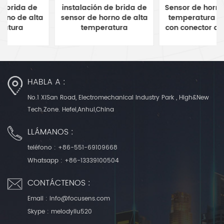
instalación de brida de
Sensor de horno de alta
sensor de horno de alta
temperatura de 500'C
temperatura
con conector a tierra de
6.3 mm
HABLA A :
No.1 XiSan Road, Electromechanical Industry Park , High&New
Tech.Zone. Hefei,Anhui,China
LLÁMANOS :
teléfono :
+86-551-69109668
Whatsapp :
+86-13339100504
CONTÁCTENOS :
Email :
info@focusens.com
Skype :
melodyliu520