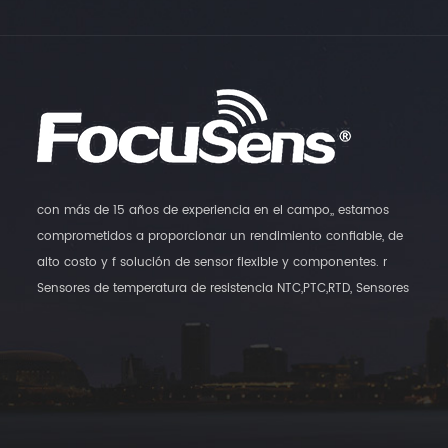
con más de 15 años de experiencia en el campo,, estamos
comprometidos a proporcionar un rendimiento confiable, de
alto costo y f solución de sensor flexible y componentes. r
Sensores de temperatura de resistencia NTC,PTC,RTD, Sensores
digitales de temperatura y transmisores de humedad,, así como
sensores de interruptores magnéticos son nuestros principales
productos.