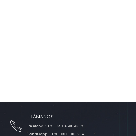
LLÁMANOS :
teléfono :
+86-551-69109668
Whatsapp :
+86-13339100504