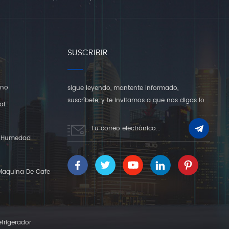
SUSCRIBIR
rno
sigue leyendo, mantente informado,
suscríbete, y te invitamos a que nos digas lo
al
que piensas.
Y Humedad
Maquina De Cafe
frigerador