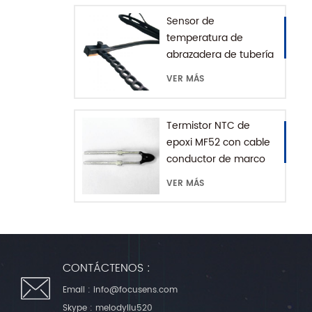
Sensor de
temperatura de
abrazadera de tubería
de agua serie MFE-1
VER MÁS
con cadena de
extensión
Termistor NTC de
epoxi MF52 con cable
conductor de marco
VER MÁS
CONTÁCTENOS :
Email :
info@focusens.com
Skype :
melodyliu520