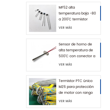
MF52 alta
temperatura baja -80
a 200'C termistor
epoxi NTC
VER MÁS
Sensor de horno de
alta temperatura de
500'C con conector a
tierra
VER MÁS
Termistor PTC único
MZ6 para protección
de motor con rango
+60-180'C
VER MÁS