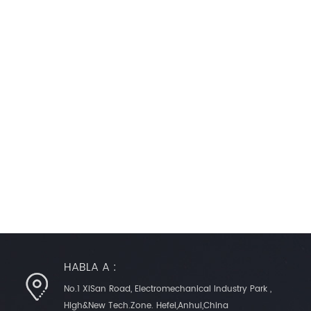
HABLA A :
No.1 XiSan Road, Electromechanical Industry Park ,
High&New Tech.Zone. Hefei,Anhui,China