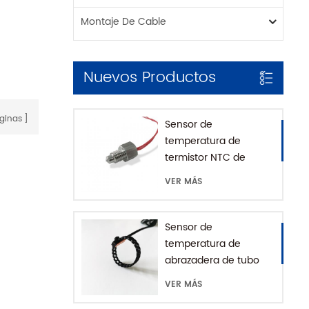
Montaje De Cable
Nuevos Productos
ginas
Sensor de
temperatura de
termistor NTC de
montaje roscado para
VER MÁS
cafetera con casa
SUS316
Sensor de
temperatura de
abrazadera de tubo
impermeable IP68
VER MÁS