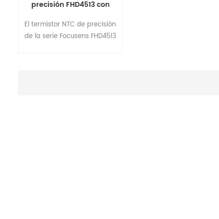
precisión FHD4513 con
alambre esmaltado
El termistor NTC de precisión
de la serie Focusens FHD4513
está fabricado con alambre
esmaltado y tiene un
tamaño de cuerpo en
miniatura que se adapta
bien a los medidores de
temperatura de tamaño
pequeño.