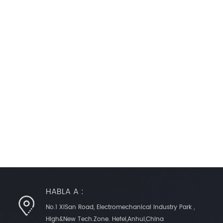
HABLA A :
No.1 XiSan Road, Electromechanical Industry Park ,
High&New Tech.Zone. Hefei,Anhui,China