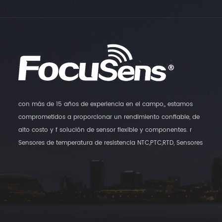
con más de 15 años de experiencia en el campo,, estamos
comprometidos a proporcionar un rendimiento confiable, de
alto costo y f solución de sensor flexible y componentes. r
Sensores de temperatura de resistencia NTC,PTC,RTD, Sensores
digitales de temperatura y transmisores de humedad,, así como
sensores de interruptores magnéticos son nuestros principales
productos.