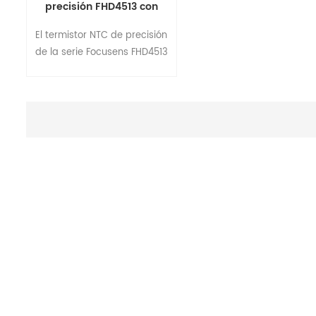
precisión FHD4513 con
alambre esmaltado
El termistor NTC de precisión
de la serie Focusens FHD4513
está fabricado con alambre
esmaltado y tiene un
tamaño de cuerpo en
miniatura que se adapta
bien a los medidores de
temperatura de tamaño
pequeño.