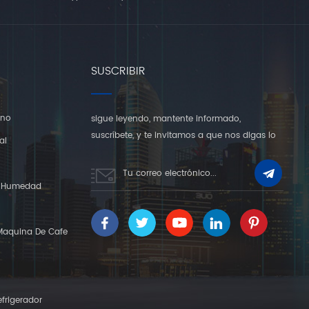
SUSCRIBIR
rno
sigue leyendo, mantente informado,
suscríbete, y te invitamos a que nos digas lo
al
que piensas.
Y Humedad
Maquina De Cafe
frigerador