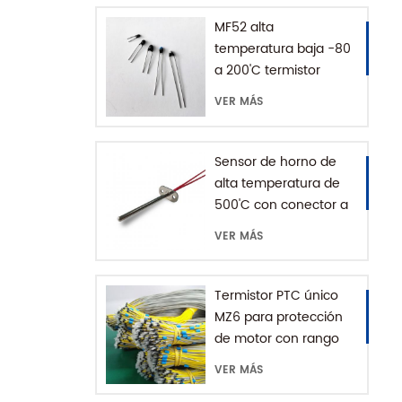
MF52 alta
temperatura baja -80
a 200'C termistor
epoxi NTC
VER MÁS
Sensor de horno de
alta temperatura de
500'C con conector a
tierra
VER MÁS
Termistor PTC único
MZ6 para protección
de motor con rango
+60-180'C
VER MÁS