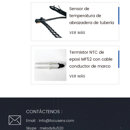
Sensor de
temperatura de
abrazadera de tubería
de agua serie MFE-1
VER MÁS
con cadena de
extensión
Termistor NTC de
epoxi MF52 con cable
conductor de marco
VER MÁS
CONTÁCTENOS :
Email :
info@focusens.com
Skype :
melodyliu520