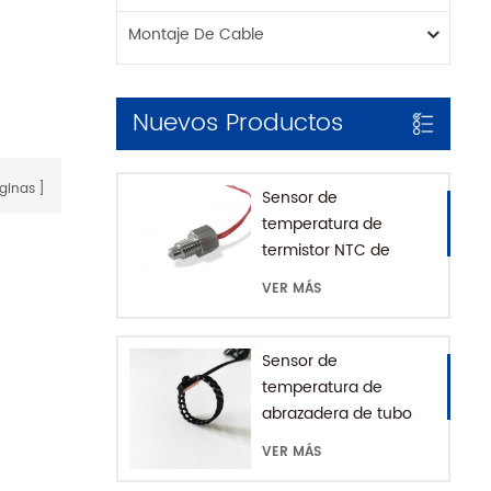
Montaje De Cable
Nuevos Productos
ginas
Sensor de
temperatura de
termistor NTC de
montaje roscado para
VER MÁS
cafetera con casa
SUS316
Sensor de
temperatura de
abrazadera de tubo
impermeable IP68
VER MÁS