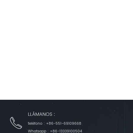
LLÁMANOS :
teléfono :
+86-551-69109668
Whatsapp :
+86-13339100504