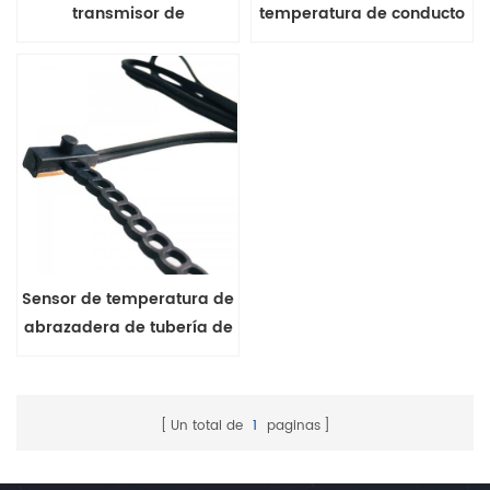
transmisor de
temperatura de conducto
temperatura y humedad
de la serie FHT31 salida de
portátil de la serie FHT10-
moneda
V2
Sensor de temperatura de
abrazadera de tubería de
agua serie MFE-1 con
cadena de extensión
Un total de
1
paginas