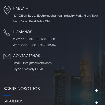
HABLA A :
No.1 XiSan Road, Electromechanical Industry Park , High&New
Tech.Zone. Hefei,Anhui,China
LLÁMANOS :
teléfono :
+86-551-69109668
Whatsapp :
+86-13339100504
CONTÁCTENOS :
Email :
info@focusens.com
Skype :
melodyliu520
SOBRE NOSOTROS
SÍGUENOS