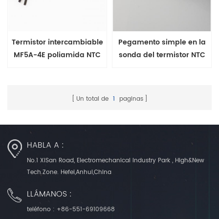
Termistor intercambiable
Pegamento simple en la
MF5A-4E poliamida NTC
sonda del termistor NTC
encapsulado con hilo
del paquete de batería con
conductor esmaltado
bajo costo
Un total de
1
paginas
HABLA A :
No.1 XiSan Road, Electromechanical Industry Park , High&New
Tech.Zone. Hefei,Anhui,China
LLÁMANOS :
teléfono :
+86-551-69109668