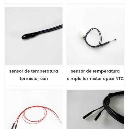
MF5A-4E con cable
de marco
esmaltado
sensor de temperatura
sensor de temperatura
termistor con
simple termistor epoxi NTC
recubrimiento epoxi
con cable de extensión