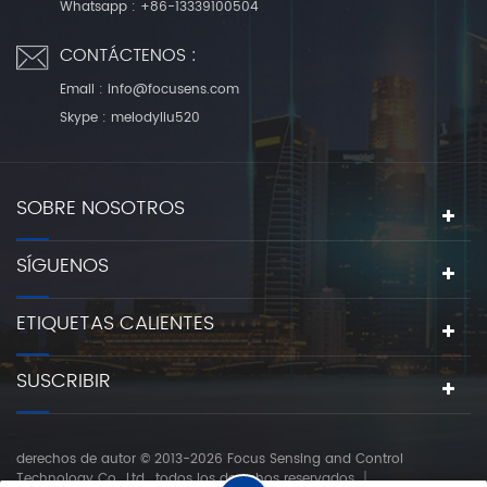
Whatsapp :
+86-13339100504
CONTÁCTENOS :
Email :
info@focusens.com
Skype :
melodyliu520
SOBRE NOSOTROS
SÍGUENOS
ETIQUETAS CALIENTES
SUSCRIBIR
derechos de autor © 2013-2026 Focus Sensing and Control
Technology Co., Ltd.. todos los derechos reservados.