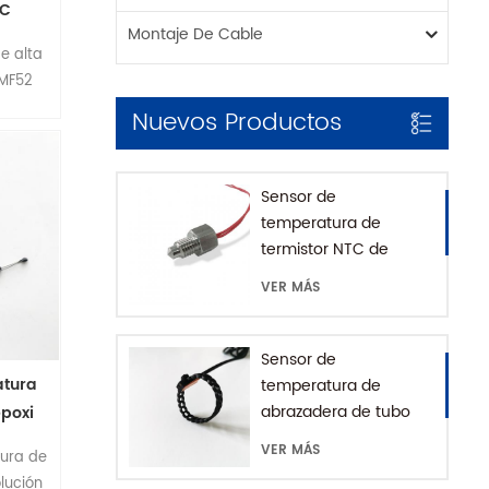
'C
Montaje De Cable
NTC
e alta
 MF52
vos
Nuevos Productos
ía, La
 de
imiento
Sensor de
tipo
temperatura de
r NTC,
termistor NTC de
e una
montaje roscado para
VER MÁS
una
cafetera con casa
a.
SUS316
Sensor de
atura
temperatura de
abrazadera de tubo
epoxi
impermeable IP68
de
VER MÁS
tura de
olución