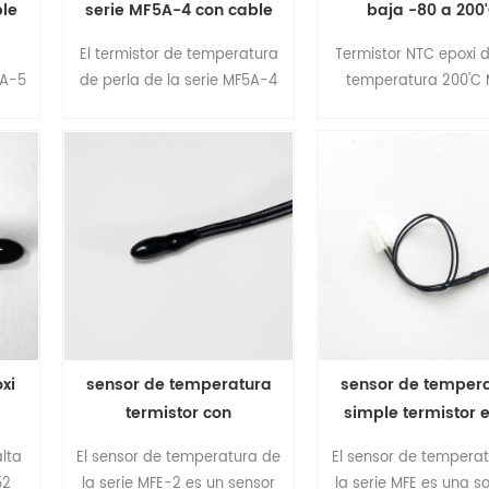
ble
serie MF5A-4 con cable
baja -80 a 200
conductor esmaltado
termistor epoxi 
El termistor de temperatura
Termistor NTC epoxi d
5A-5
de perla de la serie MF5A-4
temperatura 200'C
está fabricado con un
fabricado con nue
a
revestimiento de resina
materiales y artesan
epoxi y un cable de
nueva tecnología
ble
aislamiento esmaltado . su
producción de revest
ón o
pequeña perla min.1.1 mm
de resina epoxi de 
de
permite una respuesta
pequeño de termisto
lta
rápida. el cable esmaltado
tiene las ventajas d
pida
tiene un diámetro exterior
alta precisión y 
pequeño como 0.25 mm o
respuesta rápid
0.3 mm y el carácter de
aislamiento lo hace
xi
sensor de temperatura
sensor de temper
especialmente adecuado
termistor con
simple termistor 
para entornos de instalación
o
recubrimiento epoxi
NTC con cable 
estrechos como medidores
lta
El sensor de temperatura de
El sensor de tempera
extensión
de precisión .
52
la serie MFE-2 es un sensor
la serie MFE es una s