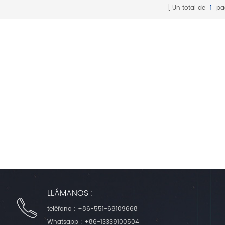
es.
Un total de
1
pa
la
 de
LLÁMANOS :
teléfono :
+86-551-69109668
Whatsapp :
+86-13339100504