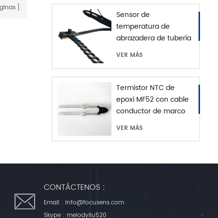
ginas
Sensor de
temperatura de
abrazadera de tubería
de agua serie MFE-1
VER MÁS
con cadena de
extensión
Termistor NTC de
epoxi MF52 con cable
conductor de marco
VER MÁS
CONTÁCTENOS :
Email :
info@focusens.com
Skype :
melodyliu520