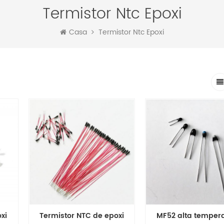
Termistor Ntc Epoxi
Casa
Termistor Ntc Epoxi
xi
Termistor NTC de epoxi
MF52 alta temper