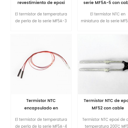
revestimiento de epoxi
serie MF5A-5 con ca
MF5A-3 con cable
de aislamiento
El termistor de temperatura
El termistor NTC en
conductor de oso radial
de perla de la serie MF5A-3
miniatura de la serie MF
está hecho de nuevos
está hecho con un
materiales, La nueva
revestimiento de resin
tecnología de producción de
epoxi , y un cable de
revestimiento de resina
aislamiento como el ca
epoxi de tipo pequeño del
de PVC ,, el cable de tefl
termistor NTC, tiene las
kynar . tiene ventajas 
ventajas de una alta
tamaño en miniatura , a
precisión y una respuesta
precisión y respuesta rá
rápida.
.
Termistor NTC
Termistor NTC de epo
encapsulado en
MF52 con cable
poliamida MF5A-4E con
conductor de marc
El termistor de temperatura
Termistor NTC epoxi de a
cable esmaltado
de perla de la serie MF5A-4
temperatura 200'C MF