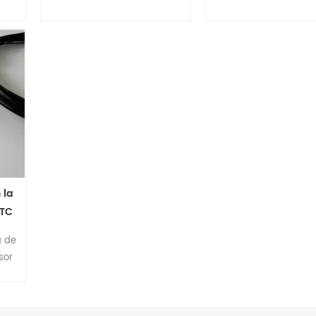
s
de tipo encapsulado con
de detección d
 La
epoxi. NTC, Los elementos
temperatura económ
RTD son los elementos de
universal utilizada
ento
detección más populares.
condiciones general
o
La ventaja especial de la
no tienen alta temper
TC,
serie MFE-2 es el ahorro de
humedad . se puede 
na
costos y el tamaño
fácilmente en dispos
compacto.
mediante inserció
pegado con pegame
 la
NTC
ía
a de
sor
on
C,
de