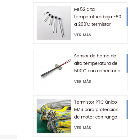
e
MF52 alta
ica y
temperatura baja -80
 para
a 200'C termistor
es que
epoxi NTC
VER MÁS
atura y
montar
itivos
Sensor de horno de
n o
alta temperatura de
nto .
500'C con conector a
tierra
VER MÁS
Termistor PTC único
MZ6 para protección
de motor con rango
+60-180'C
VER MÁS