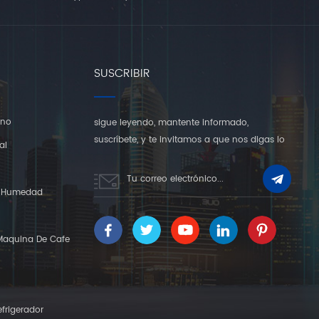
SUSCRIBIR
rno
sigue leyendo, mantente informado,
suscríbete, y te invitamos a que nos digas lo
al
que piensas.
Y Humedad
Maquina De Cafe
frigerador