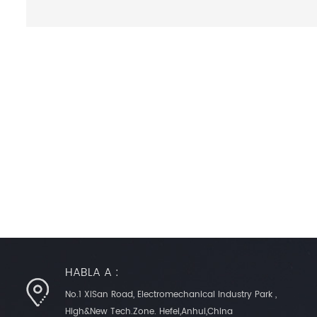
de aislamiento esmaltado ..
detección más popular
respuesta rápida. el cable
La ventaja especial de 
esmaltado tiene un
serie MFE-2 es el ahorro
diámetro externo pequeño
costos y el tamaño
como 0.25 mm o 0.3 mm y el
compacto.
carácter de aislamiento lo
hace especialmente
adecuado para entornos de
instalación estrechos como
medidores de precisión .
disponible desde una
precisión general del 1 %
hasta una precisión muy
alta del 0 . 2 % y tolerancia
suelta del 5 % .
HABLA A :
No.1 XiSan Road, Electromechanical Industry Park ,
High&New Tech.Zone. Hefei,Anhui,China