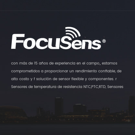
con más de 15 años de experiencia en el campo,, estamos
comprometidos a proporcionar un rendimiento confiable, de
alto costo y f solución de sensor flexible y componentes. r
Sensores de temperatura de resistencia NTC,PTC,RTD, Sensores
digitales de temperatura y transmisores de humedad,, así como
sensores de interruptores magnéticos son nuestros principales
productos.