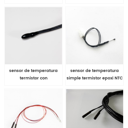
MF5A-4E con cable
de marco
esmaltado
sensor de temperatura
sensor de temperatura
termistor con
simple termistor epoxi NTC
recubrimiento epoxi
con cable de extensión