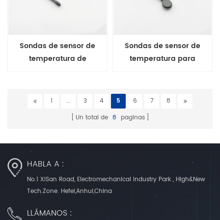
Sondas de sensor de
Sondas de sensor de
temperatura de
temperatura para
monitorización de
monitoreo de pacientes de
pacientes de 4 mm de
12 mm de diámetro
diámetro
1
...
3
4
5
6
7
8
Un total de
8
paginas
HABLA A :
No.1 XiSan Road, Electromechanical Industry Park , High&New
Tech.Zone. Hefei,Anhui,China
LLÁMANOS :