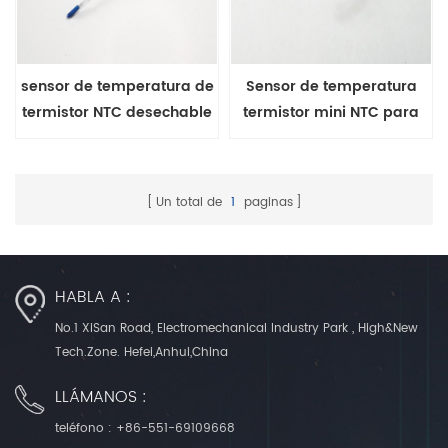
sensor de temperatura de
Sensor de temperatura
termistor NTC desechable
termistor mini NTC para
manta calentadora
médica
Un total de
1
paginas
HABLA A :
No.1 XiSan Road, Electromechanical Industry Park , High&New
Tech.Zone. Hefei,Anhui,China
LLÁMANOS :
teléfono :
+86-551-69109668