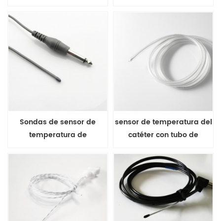
de temperatura de la
monitoreo de pacientes de
superficie del cuerpo
12 mm de diámetro
humano 2 . 252 K ohmios
Sondas de sensor de
sensor de temperatura del
temperatura de
catéter con tubo de
monitorización de
protección de grado
pacientes de 4 mm de
médico
diámetro