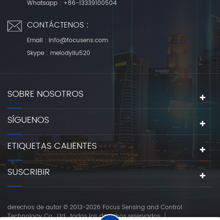
Whatsapp :
+86-13339100504
CONTÁCTENOS :
Email :
info@focusens.com
Skype :
melodyliu520
SOBRE NOSOTROS
SÍGUENOS
ETIQUETAS CALIENTES
SUSCRIBIR
derechos de autor © 2013-2026 Focus Sensing and Control
Technology Co., Ltd.. todos los derechos reservados.